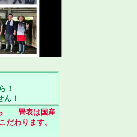
から！
せん！
ら 畳表は国産
だわります。