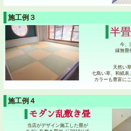
施工例３
半畳
今、
縁無畳
天然い
七島い草、和紙表
カラーも豊富に
施工例４
モダン乱敷き畳
当店がデザイン施工した畳が