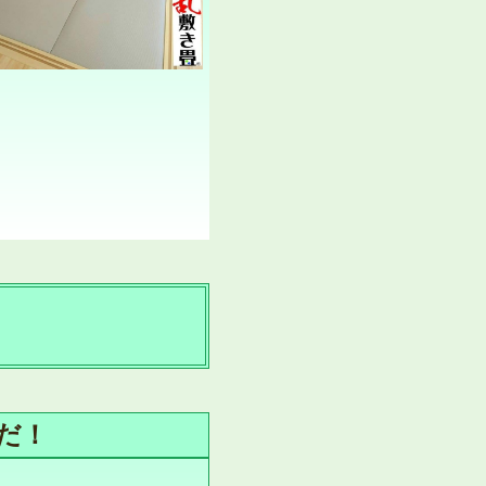
だ！
せ。