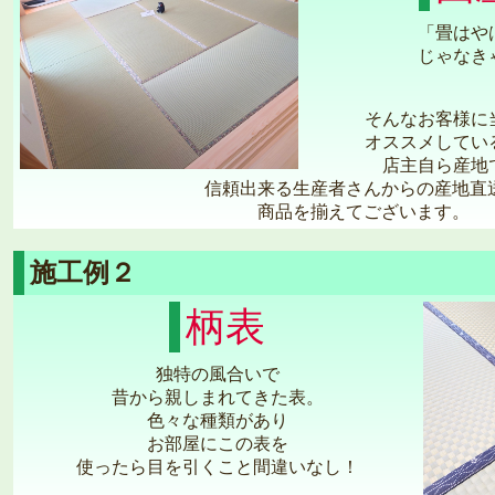
「畳はや
じゃなき
そんなお客様に
オススメしてい
店主自ら産地
信頼出来る生産者さんからの産地直
商品を揃えてございます。
施工例２
柄表
独特の風合いで
昔から親しまれてきた表。
色々な種類があり
お部屋にこの表を
使ったら目を引くこと間違いなし！