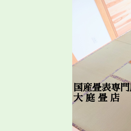
国産畳表専門
大 庭 畳 店