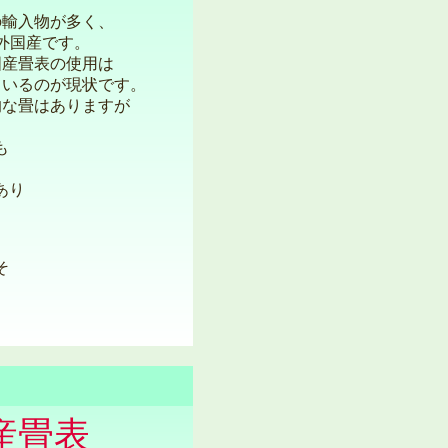
の輸入物が多く、
外国産です。
国産畳表の使用は
ているのが現状です。
的な畳はありますが
。
も
あり
そ
産畳表