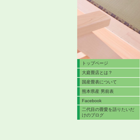
トップページ
大庭畳店とは？
国産畳表について
熊本県産 男前表
Facebook
二代目の畳愛を語りたいだ
けのブログ