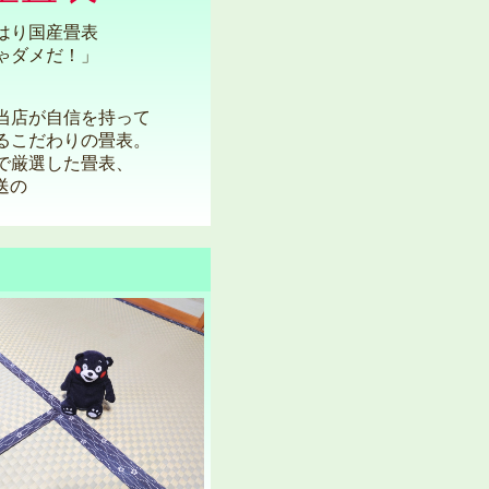
はり国産畳表
ゃダメだ！」
当店が自信を持って
るこだわりの畳表。
で厳選した畳表、
送の