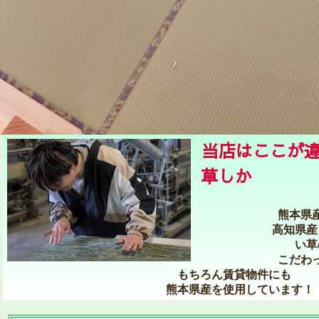
当店はここ
草しか 使
熊本県
高知県産
い草
こだわ
もちろん賃貸物件にも
熊本県産を使用しています！