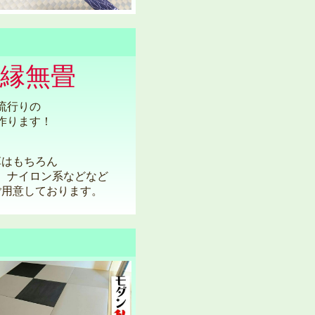
縁無畳
流行りの
作ります！
草はもちろん
、ナイロン系などなど
ご用意しております。