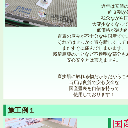
近年は安値
約８割が
残念ながら
大変少なくなっ
低価格が魅力
畳表の厚みが不十分な中国産です
それではせっかく畳を新しくして
またすぐに痛んでしまいます。
残留農薬のことなど不透明な部分も
安心安全とは言えません。
直接肌に触れる物だからだからこ
当店は良質で安心安全な
国産畳表を自信を持って
使用しております！
施工例１
国