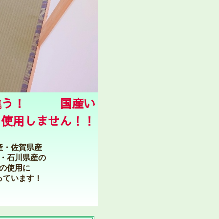
が違う！ 国産い
用しません！！
産・佐賀県産
・石川県産の
の使用に
っています！