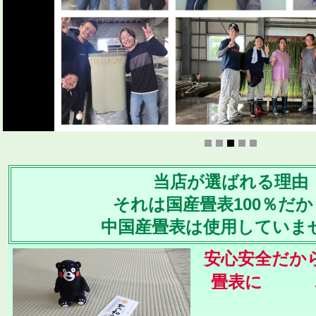
当店が選ばれる理由
それは国産畳表100％だ
中国産畳表は使用していま
安心安全だか
畳表に こ